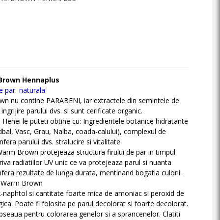
 Brown Hennaplus
 par naturala
n nu contine PARABENI, iar extractele din semintele de
ngrijire parului dvs. si sunt cerificate organic.
 a Henei le puteti obtine cu: Ingredientele botanice hidratante
bal, Vasc, Grau, Nalba, coada-calului), complexul de
ra parului dvs. stralucire si vitalitate.
rm Brown protejeaza structura firului de par in timpul
iva radiatiilor UV unic ce va protejeaza parul si nuanta
fera rezultate de lunga durata, mentinand bogatia culorii.
5 Warm Brown
α-naphtol si cantitate foarte mica de amoniac si peroxid de
ica. Poate fi folosita pe parul decolorat si foarte decolorat.
opseaua pentru colorarea genelor si a sprancenelor. Clatiti