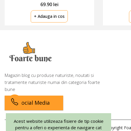
69.90 lei
+ Adauga in cos
Acest website utilizeaza fisiere de tip cookie
pentru a oferi o experienta de navigare cat
mai buna. Prin continuarea navigarii, esti de
Magazin blog cu produse naturiste, noutati si
acord cu Politica de Cookie
tratamente naturiste numai din categoria foarte
bune
Inchide
Preferinte
Social Media
Accept
Copyright Foa