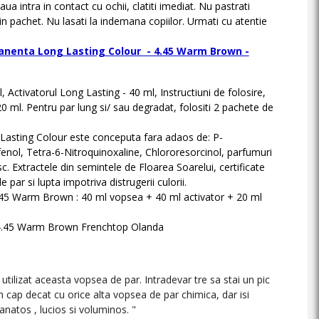
a intra in contact cu ochii, clatiti imediat. Nu pastrati
n pachet. Nu lasati la indemana copiilor. Urmati cu atentie
anenta Long Lasting Colour - 4.45 Warm Brown -
Activatorul Long Lasting - 40 ml, Instructiuni de folosire,
20 ml. Pentru par lung si/ sau degradat, folositi 2 pachete de
sting Colour este conceputa fara adaos de: P-
ol, Tetra-6-Nitroquinoxaline, Chlororesorcinol, parfumuri
c. Extractele din semintele de Floarea Soarelui, certificate
e par si lupta impotriva distrugerii culorii.
45 Warm Brown : 40 ml vopsea + 40 ml activator + 20 ml
 4.45 Warm Brown Frenchtop Olanda
utilizat aceasta vopsea de par. Intradevar tre sa stai un pic
 cap decat cu orice alta vopsea de par chimica, dar isi
natos , lucios si voluminos. "