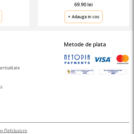
69.90 lei
+ Adauga in cos
Metode de plata
entialitate
ii
y ITeXclusiv.ro