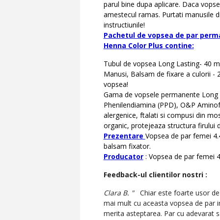
parul bine dupa aplicare. Daca vopseau
amestecul ramas. Purtati manusile di
instructiunile!
Pachetul de vopsea de par perm
Henna Color Plus contine:
Tubul de vopsea Long Lasting- 40 ml, 
Manusi, Balsam de fixare a culorii - 
vopsea!
Gama de vopsele permanente Long La
Phenilendiamina (PPD), O&P Aminofen
alergenice, ftalati si compusi din mos
organic, protejeaza structura firului d
Prezentare
Vopsea de par femei 4.
balsam fixator.
Producator
: Vopsea de par femei
Feedback-ul clientilor nostri :
Clara B. "
Chiar este foarte usor de 
mai mult cu aceasta vopsea de par in
merita asteptarea. Par cu adevarat sa