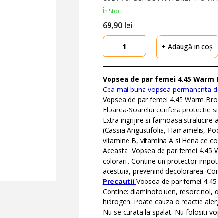
În Stoc
69,
90
lei
+ Adaugă in coș
Vopsea de par femei 4.45 Warm
Cea mai buna vopsea permanenta de
Vopsea de par femei 4.45 Warm Brow
Floarea-Soarelui confera protectie si i
Extra ingrijire si faimoasa stralucire
(Cassia Angustifolia, Hamamelis, Pod
vitamine B, vitamina A si Hena ce confe
Aceasta Vopsea de par femei 4.45 Wa
colorarii. Contine un protector impotr
acestuia, prevenind decolorarea. Con
Precautii
Vopsea de par femei 4.4
Contine: diaminotoluen, resorcinol, 
hidrogen. Poate cauza o reactie alerg
Nu se curata la spalat. Nu folositi v