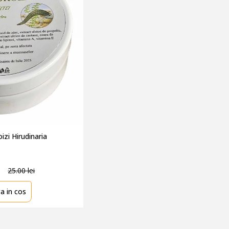
zi Hirudinaria
25.00 lei
a in cos