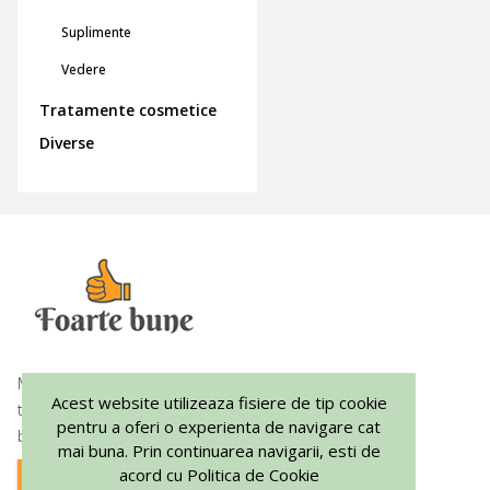
Suplimente
Vedere
Tratamente cosmetice
Diverse
Acest website utilizeaza fisiere de tip cookie
pentru a oferi o experienta de navigare cat
mai buna. Prin continuarea navigarii, esti de
Magazin blog cu produse naturiste, noutati si
acord cu Politica de Cookie
tratamente naturiste numai din categoria foarte
bune
Inchide
Preferinte
Social Media