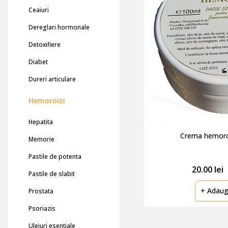
Ceaiuri
Dereglari hormonale
Detoxifiere
Diabet
Dureri articulare
Hemoroizi
Hepatita
Crema hemoroi
Memorie
Pastile de potenta
20.00 lei
Pastile de slabit
+ Adaug
Prostata
Psoriazis
Uleiuri esentiale