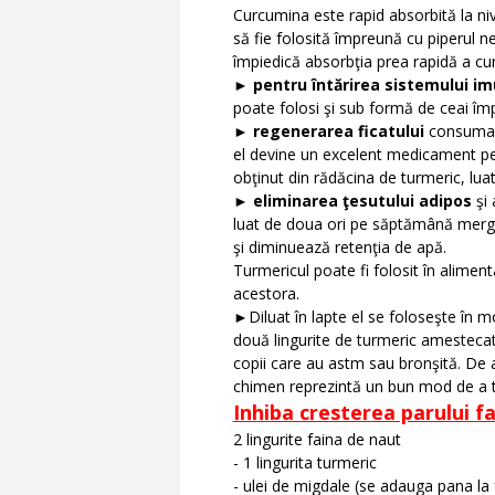
Curcumina este rapid absorbită la nive
să fie folosită împreună cu piperul 
împiedică absorbţia prea rapidă a cu
►
pentru întărirea sistemului im
poate folosi şi sub formă de ceai îm
►
regenerarea ficatului
consumat 
el devine un excelent medicament pe
obţinut din rădăcina de turmeric, luat z
►
eliminarea ţesutului adipos
şi 
luat de doua ori pe săptămână merge
şi diminuează retenţia de apă.
Turmericul poate fi folosit în alimenta
acestora.
►Diluat în lapte el se foloseşte în m
două lingurite de turmeric amestecat
copii care au astm sau bronşită. De
chimen reprezintă un bun mod de a tra
Inhiba cresterea parului fa
2 lingurite faina de naut
- 1 lingurita turmeric
- ulei de migdale (se adauga pana l