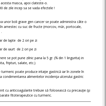
 acesta masca, apoi clateste-o.
0 de zile incep sa se vada efectele !
va unor boli grave gen cancer se poate administra câte o
zi în amestec cu suc de fructe (morcov, măr, portocale,
 .
ar de lapte de 2 ori pe zi
r de iaurt de 2 ori pe zi
ere se pot pune zilnic pana la 5 gr. (¾ din 1 lingurita) in
, fripturi, salate, etc.)
e turmeric poate produce iritaţie gastrică iar în zonele în
la condimentarea alimentelor incidenţa ulcerului gastric
t cu anticoagulante trebuie să folosească cu precauţie (şi
eparate fitoterapeutice cu turmeric.