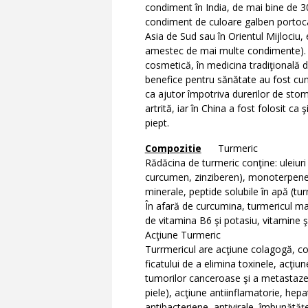
condiment în India, de mai bine de 3
condiment de culoare galben portocalie
Asia de Sud sau în Orientul Mijlociu, e
amestec de mai multe condimente). Ma
cosmetică, în medicina tradiţională da
benefice pentru sănătate au fost cuno
ca ajutor împotriva durerilor de sto
artrită, iar în China a fost folosit ca 
piept.
Compozitie
Turmeric
Rădăcina de turmeric conţine: uleiuri 
curcumen, zinziberen), monoterpene,
minerale, peptide solubile în apă (tur
În afară de curcumina, turmericul mai 
de vitamina B6 şi potasiu, vitamine 
Acţiune Turmeric
Turrmericul are acţiune colagogă, col
ficatului de a elimina toxinele, acţi
tumorilor canceroase şi a metastaze
piele), acţiune antiinflamatorie, hepa
antibacteriene, antivirale, îmbunătăţe