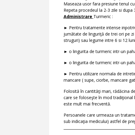
Maseaza usor fara presiune tenul cu
Repeta procedeul la 2-3 zile si dupa 3
Administrare
Turmeric :
► Pentru tratamente intense inpotri
jumătate de linguriţă de trei ori pe 
struguri) sau legume intre 6 si 12 luni
► o lingurita de turmeric intr-un pah
► o lingurita de turmeric intr-un paha
► Pentru utilizare normala de intretin
mancare ( supe, ciorbe, mancare gatita
Folosită în cantităţi mari, rădăcina d
care se foloseşte în mod tradiţional 
este mult mai frecventă.
Persoanele care urmeaza un tratamen
sub indicaţia medicului) astfel de pr