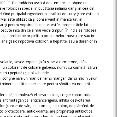
000 ÎC. Din radăcina uscată de turmeric se obţine un
 folosit în special în bucătăria indiană dar şi în cea din
l fiind pricipalul ingredient al prafului de curry (care este un
i este utilizat ca şi conservant în mâncăruri, în
r şi pentru vopsirea hainelor. Astfel, proprietăţile lui
scute încă din cele mai vechi timpuri. În India se folosea
mac, a problemelor pielii, a problemelor musculare sau în
şi analgezic împotriva colicilor, a hepatitei sau a durerilor în
volatile, sescviterpene (alfa şi beta turmerone, alfa-
 un colorant de culoare galbenă, numit curcumină, săruri
meriu peptidă) şi polizaharide.
conţine niveluri mari de fier şi mangan dar şi mici niveluri
şi minerale atât de necesare pentru sănătatea noastră.
eretică, stimulează eliberarea bilei, creşte capacitatea
une antimutagenică, anticancerigenă, inhibă dezvoltarea
lor (cancer de sân, de stomac, de colon, de plămâni, de
to-protectoare, antioxidantă, are proprietăţi antibiotice,
şte circulaţia, antiaterosclerotic, antiagregant plachetar,