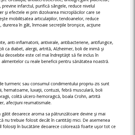
previne infarctul, purifică sângele, reduce nivelul
r şi efectele ei prin dizolvarea microplăcilor care se
eşte mobilitsatea articulaţiilor, tendoanelor, reduce
 durerea în gât, înmoaie secreţiile bronşice, acţiune
e, anti-inflamatorii, antivirale, antibacteriene, antifungice,
li ca diabet, alergii, artrită, Alzheimer, boli de inimă şi
 lui deosebite este cel mai îndreptăţit să fie inclus în
 alimentelor cu reale beneficii pentru sănătatea noastră.
 de turmeric sau consumul condimentului propriu-zis sunt
rii, hematoame, luxaţii, contuzii, febră musculară, boli
oragii, colită ulcero-hemoragică, boala Crohn, artrită
cer, afecţiuni reumatismale.
ţi la gătit deoarece aroma sa pătrunzătoare devine şi mai
că nu trebuie folosit decât în cantităţi mici. De asemenea
e îl folosiţi în bucătărie deoarece colorează foarte uşor tot ce