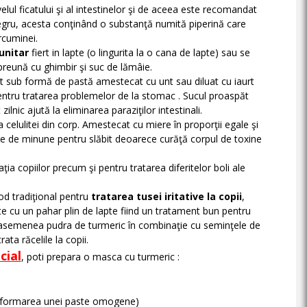
lul ficatului şi al intestinelor şi de aceea este recomandat
negru, acesta conţinând o substanţă numită piperină care
rcuminei.
unitar
fiert in lapte (o lingurita la o cana de lapte) sau se
preună cu ghimbir şi suc de lămâie.
sub formă de pastă amestecat cu unt sau diluat cu iaurt
ntru tratarea problemelor de la stomac . Sucul proaspăt
ilnic ajută la eliminarea paraziţilor intestinali.
a celulitei din corp. Amestecat cu miere în proporţii egale şi
 de minune pentru slăbit deoarece curăţă corpul de toxine
ţia copiilor precum şi pentru tratarea diferitelor boli ale
od tradiţional pentru
tratarea tusei iritative la copii
,
e cu un pahar plin de lapte fiind un tratament bun pentru
 asemenea pudra de turmeric în combinaţie cu seminţele de
ta răcelile la copii.
cial
, poti prepara o masca cu turmeric :
a formarea unei paste omogene)