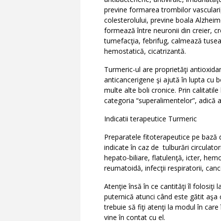
previne formarea trombilor vasculari, 
colesterolului, previne boala Alzheime
formează între neuronii din creier, cr
tumefacţia, febrifug, calmează tusea,
hemostatică, cicatrizantă.
Turmeric-ul are proprietăţi antioxidant
anticancerigene şi ajută în lupta cu bo
multe alte boli cronice. Prin calitatile
categoria “superalimentelor”, adică a
Indicatii terapeutice Turmeric
Preparatele fitoterapeutice pe bază
indicate în caz de tulburări circulato
hepato-biliare, flatulenţă, icter, hem
reumatoidă, infecţii respiratorii, can
Atenţie însă în ce cantităţi îl folosi
puternică atunci când este gătit aşa 
trebuie să fiţi atenţi la modul în car
vine în contat cu el.