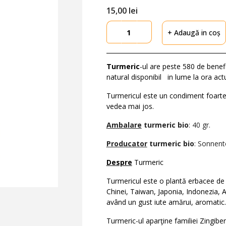
15,
00
lei
+ Adaugă in coș
Turmeric
-ul are peste 580 de benefi
natural disponibil in lume la ora ac
Turmericul este un condiment foarte 
vedea mai jos.
Ambalare
turmeric bio
: 40 gr.
Producator
turmeric bio
: Sonne
Despre
Turmeric
Turmericul este o plantă erbacee de or
Chinei, Taiwan, Japonia, Indonezia, A
având un gust iute amărui, aromatic.
Turmeric-ul aparţine familiei Zingiber