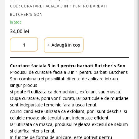
COD: CURATARE FACIALA 3 IN 1 PENTRU BARBATI
BUTCHER'S SON
În Stoc
34,
00
lei
+ Adaugă in coș
Curatare faciala 3 in 1 pentru barbati Butcher's Son
Produsul de curatare faciala 3 in 1 pentru barbati Butcher's
Son combina trei posibilitati diferite de aplicare intr-un
singur produs
si poate fi utilizata ca demachiant, exfoliant sau masca.
Dupa curatare, porii vor fi curati, iar particulele de murdarie
sunt indepartate temeinic fara a usca tenul.
Atunci cand este utilizata ca exfoliant, porii sunt deschisi si
celulele moate ale tenului sunt indeprtate eficient.
Iar utilizata ca masca, produsul regleaza excesul de sebum
si clarifica intens tenul.
In functie de forma de aplicare, este potrivit pentru