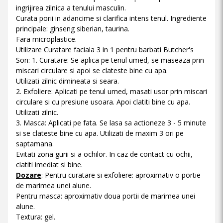
ingrijirea zilnica a tenului masculin.
Curata porii in adancime si clarifica intens tenul. Ingrediente
principale: ginseng siberian, taurina.
Fara microplastice.
Utilizare Curatare faciala 3 in 1 pentru barbati Butcher's
Son: 1. Curatare: Se aplica pe tenul umed, se maseaza prin
miscari circulare si apoi se clateste bine cu apa.
Utilizati zilnic dimineata si seara.
2. Exfoliere: Aplicati pe tenul umed, masati usor prin miscari
circulare si cu presiune usoara. Apoi clatiti bine cu apa.
Utilizati zilnic.
3. Masca: Aplicati pe fata. Se lasa sa actioneze 3 - 5 minute
si se clateste bine cu apa. Utilizati de maxim 3 ori pe
saptamana.
Evitati zona gurii si a ochilor. In caz de contact cu ochii,
clatiti imediat si bine.
Dozare
: Pentru curatare si exfoliere: aproximativ o portie
de marimea unei alune.
Pentru masca: aproximativ doua portii de marimea unei
alune.
Textura: gel.