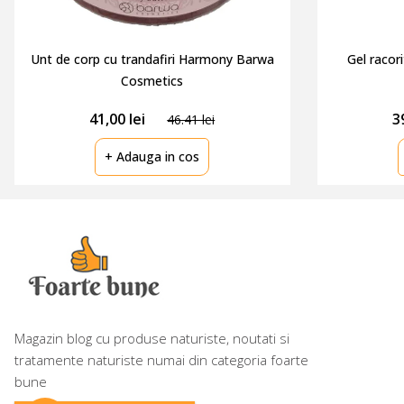
Unt de corp cu trandafiri Harmony Barwa
Gel racor
Cosmetics
41,
00
lei
3
46.41 lei
+ Adauga in cos
Acest website utilizeaza fisiere de tip cookie
pentru a oferi o experienta de navigare cat
mai buna. Prin continuarea navigarii, esti de
Magazin blog cu produse naturiste, noutati si
acord cu Politica de Cookie
tratamente naturiste numai din categoria foarte
bune
Inchide
Preferinte