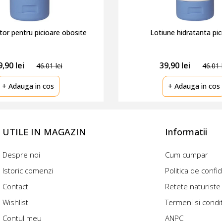
itor pentru picioare obosite
Lotiune hidratanta pic
9,
90
lei
39,
90
lei
46.01 lei
46.01 
+ Adauga in cos
+ Adauga in cos
UTILE IN MAGAZIN
Informatii
Despre noi
Cum cumpar
Istoric comenzi
Politica de confid
Contact
Retete naturiste
Wishlist
Termeni si condit
Contul meu
ANPC