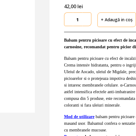
42,
00
lei
+ Adaugă in coș
Balsam pentru picioare cu efect de inc
carnosine, recomandat pentru picior di
Balsam pentru picioare cu efect de incalzi
Crema intensiv hidratanta, pentru o ingriji
Uleiul de Aocado, uleiul de Migdale, precu
picioarelor si o protejeaza impotiva deshid
si intaresc membranele celulare. α-Carnosi
astfel intensifica efectele anti-imbatranir
compusa din 5 produse, este recomandata p
coloranti si fara uleiuri minerale.
Mod de utilizare
balsam pentru picioare cu
masand usor. Balsamul confera o senzatie p
cu membranele mucoase.