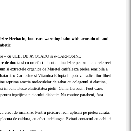
alzire Herbacin, foot care warming balm with avocado oil and
abetic
re
– cu ULEI DE AVOCADO si α-CARNOSINE
re de durata si cu un efect placut de incalzire pentru picioarele reci.
m si extractele organice de Musetel catifeleaza pielea sensibila a
ratarii. α-Carnosine si Vitamina E lupta impotriva radicalilor liberi
ne reprima reactia moleculelor de zahar cu colagenul si elastina,
e si imbunatateste elasticitatea pielii. Gama Herbacin Foot Care,
entru ingrijirea piciorului diabetic. Nu contine parabeni, fara
 efect de incalzire: Pentru picioare reci, aplicati pe pielea curata,
lacuta de caldura, cu efect indelungat. Evitati contactul cu ochii si