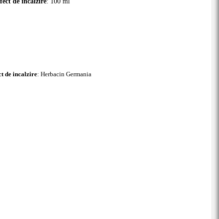
ect de incalzire
: 100 ml
t de incalzire
: Herbacin Germania