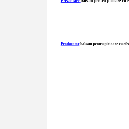
Prezentare
balsam pentru picioare cu ef
Producator
balsam pentru picioare cu efec