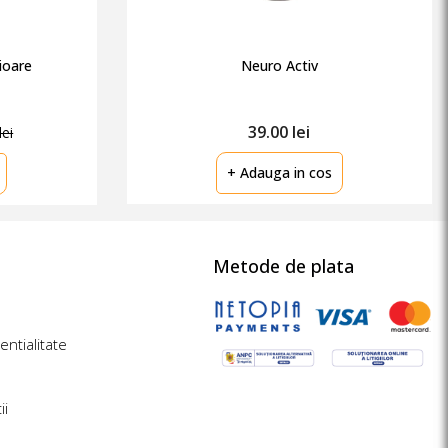
ioare
Neuro Activ
39.00 lei
lei
+ Adauga in cos
Metode de plata
entialitate
ii