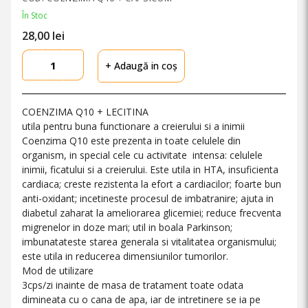
În Stoc
28,
00
lei
+ Adaugă in coș
COENZIMA Q10 + LECITINA
utila pentru buna functionare a creierului si a inimii
Coenzima Q10 este prezenta in toate celulele din
organism, in special cele cu activitate intensa: celulele
inimii, ficatului si a creierului. Este utila in HTA, insuficienta
cardiaca; creste rezistenta la efort a cardiacilor; foarte bun
anti-oxidant; incetineste procesul de imbatranire; ajuta in
diabetul zaharat la ameliorarea glicemiei; reduce frecventa
migrenelor in doze mari; util in boala Parkinson;
imbunatateste starea generala si vitalitatea organismului;
este utila in reducerea dimensiunilor tumorilor.
Mod de utilizare
3cps/zi inainte de masa de tratament toate odata
dimineata cu o cana de apa, iar de intretinere se ia pe